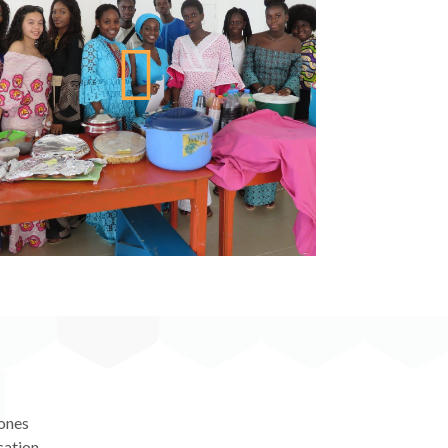
hones
cation.