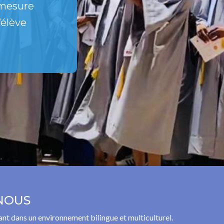
 mesure
’élève
NOUS
ant dans un environnement bilingue et multiculturel.