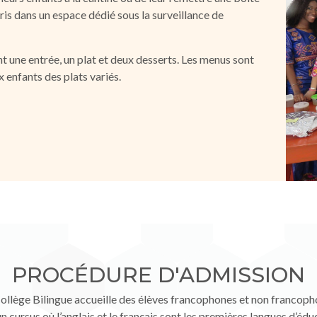
pris dans un espace dédié sous la surveillance de
 une entrée, un plat et deux desserts. Les menus sont
x enfants des plats variés.
PROCÉDURE D'ADMISSION
ollège Bilingue accueille des élèves francophones et non francop
n cursus où l’anglais et le français sont les premières langues d’édu