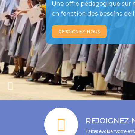
Une offre pédagogique sur
en fonction des besoins de l
REJOIGNEZ-NOUS
REJOIGNEZ-
Faites évoluer votre enf