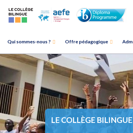
Skip
to
content
Qui sommes-nous ?
Offre pédagogique
Admi
LE COLLÈGE BILINGUE