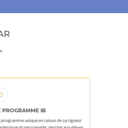
AR
e.
E PROGRAMME IB
 programme unique en raison de sa rigueur
adémique et personnelle; destiné aux élèves