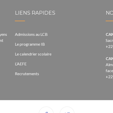
LIENS RAPIDES
NO
oyens
Admissions au LCB
CA
nt
Sacr
Le programme IB
+22
Le calendrier scolaire
CA
L’AEFE
Alma
face
Recrutements
+22