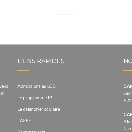
LIENS RAPIDES
NO
oyens
Admissions au LCB
CA
nt
Sacr
Le programme IB
+22
Le calendrier scolaire
CA
L’AEFE
Alma
face
Recrutements