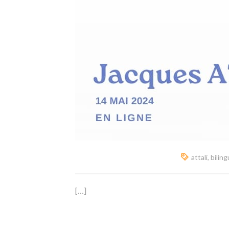
attali
,
bilin
[…]