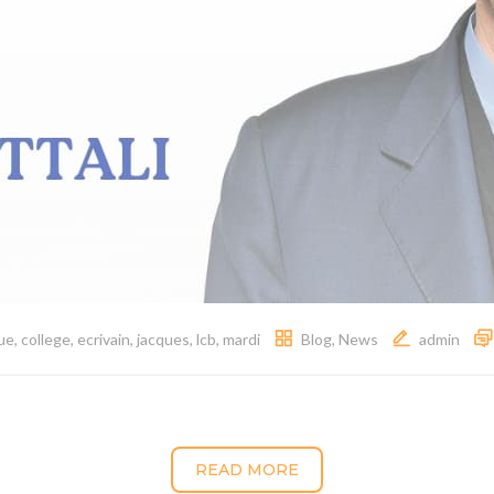
gue
,
college
,
ecrivain
,
jacques
,
lcb
,
mardi
Blog
,
News
admin
READ MORE