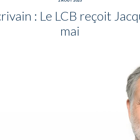
2 AOÛT 2023
rivain : Le LCB reçoit Jac
mai